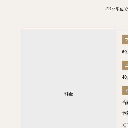
※1cc単位
60
40
料金
当
他
※