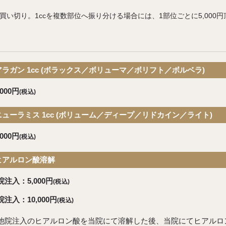
で買い切り。
1ccを複数部位へ振り分ける場合には、
1部位ごとに5,000
アラガン 1cc
(ボラックス／ボリューマ／ボリフト／ボルベラ)
,000円
(税込)
ニューラミス 1cc
(ボリューム／ディープ／リドカイン／ライト)
,000円
(税込)
ヒアルロン酸溶解
院注入：5,000円
(税込)
院注入：10,000円
(税込)
他院注入のヒアルロン酸を当院にて溶解した後、当院にてヒアルロ