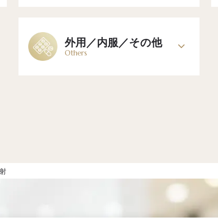
外用／内服／その他
Others
射