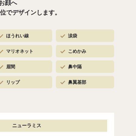
お顔へ
単位で
デザインします。
ほうれい線
涙袋
マリオネット
こめかみ
眉間
鼻中隔
リップ
鼻翼基部
ニューラミス