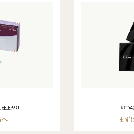
な仕上がり
KFD
方へ
まず