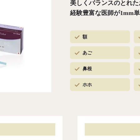
美しくバランスのとれた
経験豊富な医師が1mm
額
あご
鼻根
ホホ