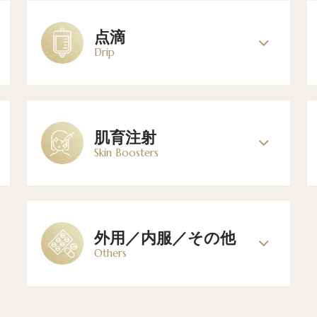
点滴
Drip
肌育注射
Skin Boosters
外用／内服／その他
Others